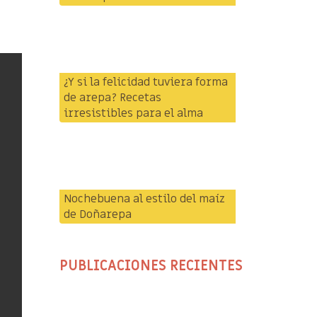
¿Y si la felicidad tuviera forma
de arepa? Recetas
irresistibles para el alma
Nochebuena al estilo del maíz
de Doñarepa
PUBLICACIONES RECIENTES