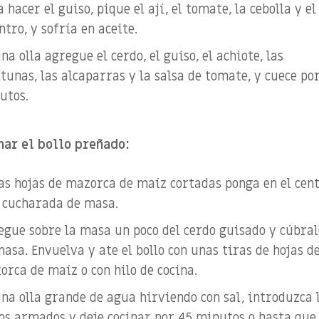
 hacer el guiso, pique el ají, el tomate, la cebolla y el
ntro, y sofría en aceite.
na olla agregue el cerdo, el guiso, el achiote, las
tunas, las alcaparras y la salsa de tomate, y cuece por
utos.
ar el bollo preñado:
las hojas de mazorca de maíz cortadas ponga en el cen
 cucharada de masa.
egue sobre la masa un poco del cerdo guisado y cúbral
asa. Envuelva y ate el bollo con unas tiras de hojas d
orca de maíz o con hilo de cocina.
una olla grande de agua hirviendo con sal, introduzca 
los armados y deje cocinar por 45 minutos o hasta que