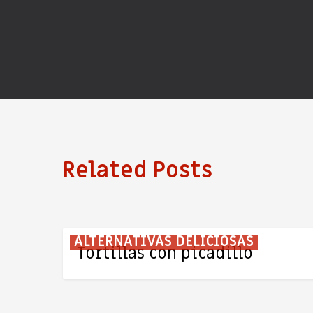
Related Posts
Tortillas
ALTERNATIVAS DELICIOSAS
Tortillas con picadillo
con
picadillo