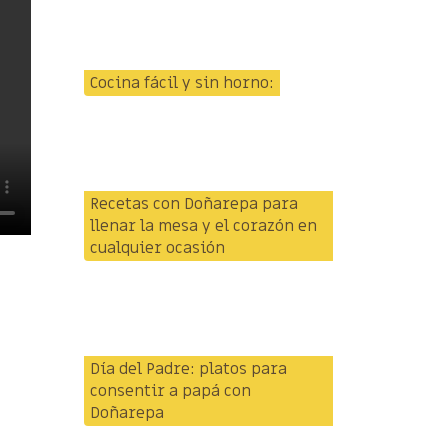
Cocina fácil y sin horno:
Recetas con Doñarepa para
llenar la mesa y el corazón en
cualquier ocasión
Día del Padre: platos para
consentir a papá con
Doñarepa