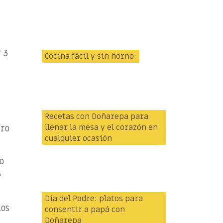
 3
Cocina fácil y sin horno:
Recetas con Doñarepa para
llenar la mesa y el corazón en
tro
cualquier ocasión
o
e
Día del Padre: platos para
los
consentir a papá con
Doñarepa