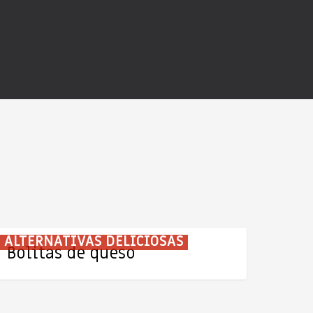
olitas
ALTERNATIVAS DELICIOSAS
Bolitas de queso
e
ueso