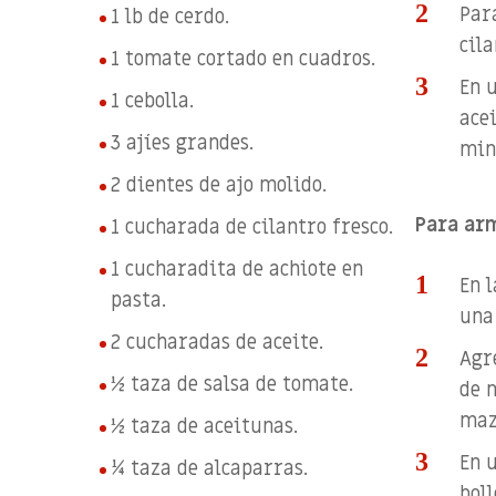
Para
1 lb de cerdo.
cila
1 tomate cortado en cuadros.
En u
1 cebolla.
acei
3 ajíes grandes.
min
2 dientes de ajo molido.
Para arm
1 cucharada de cilantro fresco.
1 cucharadita de achiote en
En 
pasta.
una
2 cucharadas de aceite.
Agr
½ taza de salsa de tomate.
de m
maz
½ taza de aceitunas.
En 
¼ taza de alcaparras.
bol