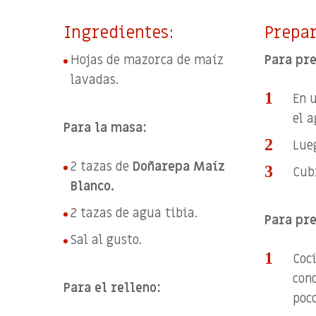
Ingredientes:
Prepar
Hojas de mazorca de maíz
Para pr
lavadas.
En 
el 
Para la masa:
Lue
2 tazas de
Doñarepa Maíz
Cub
Blanco
.
2 tazas de agua tibia.
Para pre
Sal al gusto.
Coci
con
Para el relleno:
poco