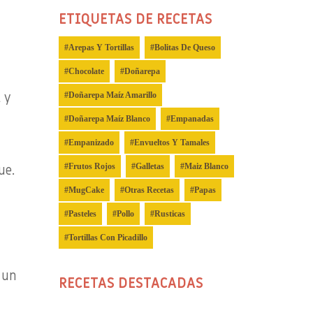
ETIQUETAS DE RECETAS
Arepas Y Tortillas
Bolitas De Queso
Chocolate
Doñarepa
l y
Doñarepa Maíz Amarillo
Doñarepa Maíz Blanco
Empanadas
Empanizado
Envueltos Y Tamales
Frutos Rojos
Galletas
Maiz Blanco
ue.
MugCake
Otras Recetas
Papas
Pasteles
Pollo
Rusticas
Tortillas Con Picadillo
 un
RECETAS DESTACADAS