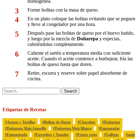
homogénea.
Forme bolitas con la masa de queso.
En un plato coloque las bolitas evitando que se peguen
y lleve al congelador por una hora.
Después pase las bolitas de queso por el huevo batido,
y luego por la mezcla de
Doñarepa
y especias,
cubriéndolas completamente.
Caliente el sartén a temperatura media con suficiente
aceite. Cuando el aceite comience a burbujear, fría las
bolitas de queso hasta que doren.
Retire, escurra y reserve sobre papel absorbente de
cocina.
Search
Etiquetas de Recetas
Arepas y Tortillas
Bolitas de Queso
Chocolate
Doñarepa
Doñarepa Maíz Amarillo
Doñarepa Maíz Blanco
Empanadas
Empanizado
Envueltos y Tamales
Frutos rojos
Galletas
maiz