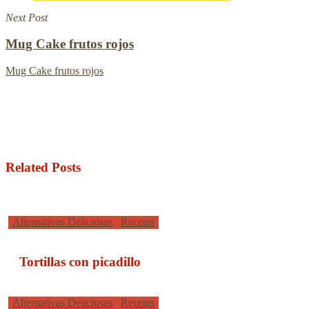
Next Post
Mug Cake frutos rojos
Mug Cake frutos rojos
Related Posts
Tortillas
Alternativas Deliciosas
Recetas
con
picadillo
Tortillas con picadillo
Filete
Alternativas Deliciosas
Recetas