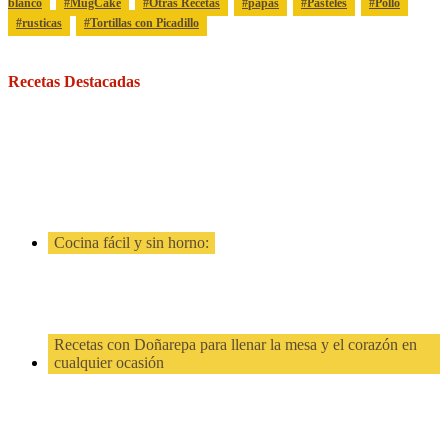
blanco
MugCake
Otras Recetas
papas
Pasteles
Pollo
rusticas
Tortillas con Picadillo
Recetas Destacadas
Cocina fácil y sin horno:
Recetas con Doñarepa para llenar la mesa y el corazón en
cualquier ocasión