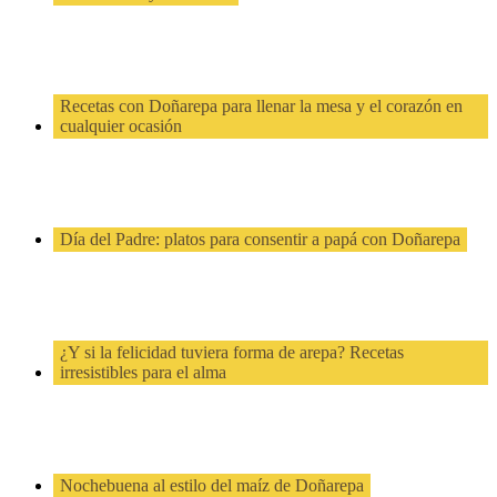
Recetas con Doñarepa para llenar la mesa y el corazón en
cualquier ocasión
Día del Padre: platos para consentir a papá con Doñarepa
¿Y si la felicidad tuviera forma de arepa? Recetas
irresistibles para el alma
Nochebuena al estilo del maíz de Doñarepa