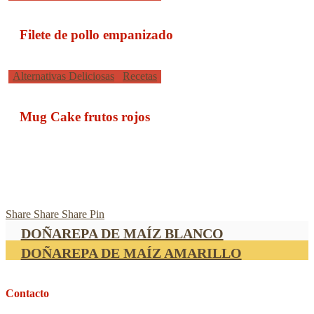
de
pollo
empanizado
Filete de pollo empanizado
Mug
Alternativas Deliciosas
Recetas
Cake
frutos
rojos
Mug Cake frutos rojos
Share
Share
Share
Share
Pin
DOÑAREPA DE MAÍZ BLANCO
DOÑAREPA DE MAÍZ AMARILLO
Contacto