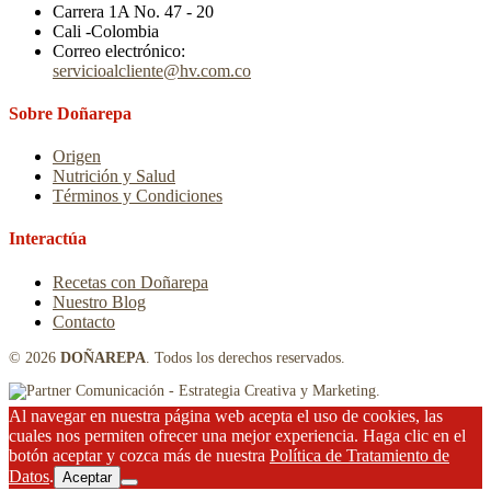
Carrera 1A No. 47 - 20
Cali -Colombia
Correo electrónico:
servicioalcliente@hv.com.co
Sobre Doñarepa
Origen
Nutrición y Salud
Términos y Condiciones
Interactúa
Recetas con Doñarepa
Nuestro Blog
Contacto
© 2026
DOÑAREPA
. Todos los derechos reservados.
Al navegar en nuestra página web acepta el uso de cookies, las
cuales nos permiten ofrecer una mejor experiencia. Haga clic en el
botón aceptar y cozca más de nuestra
Política de Tratamiento de
Datos
.
Aceptar