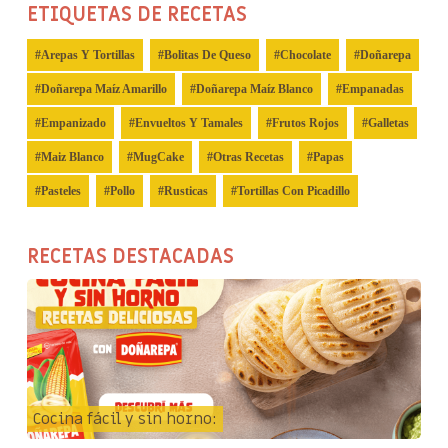
ETIQUETAS DE RECETAS
Arepas Y Tortillas
Bolitas De Queso
Chocolate
Doñarepa
Doñarepa Maíz Amarillo
Doñarepa Maíz Blanco
Empanadas
Empanizado
Envueltos Y Tamales
Frutos Rojos
Galletas
Maiz Blanco
MugCake
Otras Recetas
Papas
Pasteles
Pollo
Rusticas
Tortillas Con Picadillo
RECETAS DESTACADAS
Cocina fácil y sin horno: