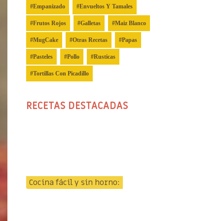
Empanizado
Envueltos Y Tamales
Frutos Rojos
Galletas
Maiz Blanco
MugCake
Otras Recetas
Papas
Pasteles
Pollo
Rusticas
Tortillas Con Picadillo
RECETAS DESTACADAS
Cocina fácil y sin horno: