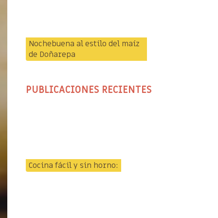
Nochebuena al estilo del maíz
de Doñarepa
PUBLICACIONES RECIENTES
Cocina fácil y sin horno: