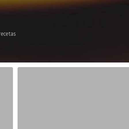
recetas
Tamales
Verdes