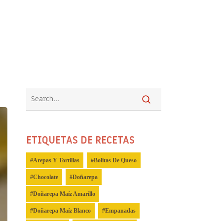
ETIQUETAS DE RECETAS
Arepas Y Tortillas
Bolitas De Queso
Chocolate
Doñarepa
Doñarepa Maíz Amarillo
Doñarepa Maíz Blanco
Empanadas