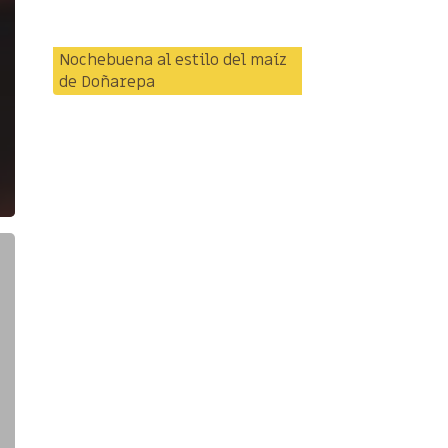
Nochebuena al estilo del maíz
de Doñarepa