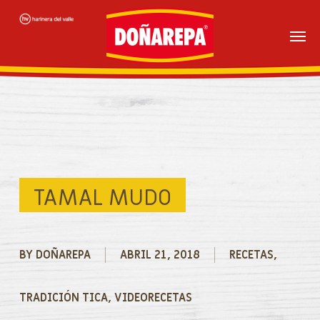
Skip
to
main
content
TAMAL MUDO
BY
DOÑAREPA
ABRIL 21, 2018
RECETAS
,
TRADICIÓN TICA
,
VIDEORECETAS