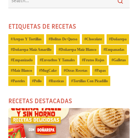
ETIQUETAS DE RECETAS
Arepas Y Tortillas
Bolitas De Queso
Chocolate
Doñarepa
Doñarepa Maíz Amarillo
Doñarepa Maíz Blanco
Empanadas
Empanizado
Envueltos Y Tamales
Frutos Rojos
Galletas
Maiz Blanco
MugCake
Otras Recetas
Papas
Pasteles
Pollo
Rusticas
Tortillas Con Picadillo
RECETAS DESTACADAS