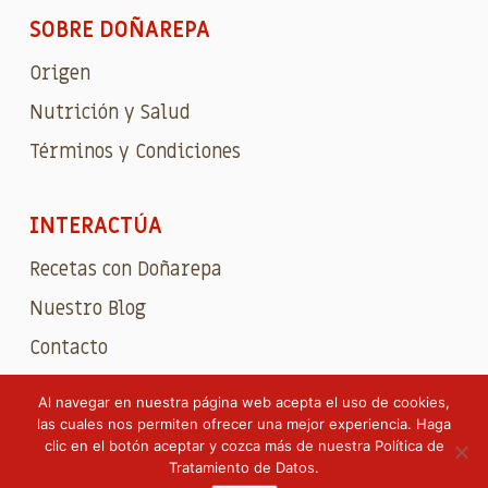
SOBRE DOÑAREPA
Origen
Nutrición y Salud
Términos y Condiciones
INTERACTÚA
Recetas con Doñarepa
Nuestro Blog
Contacto
Al navegar en nuestra página web acepta el uso de cookies,
las cuales nos permiten ofrecer una mejor experiencia. Haga
clic en el botón aceptar y cozca más de nuestra
Política de
© 2026
DOÑAREPA
. Todos los derechos reservados.
Tratamiento de Datos
.