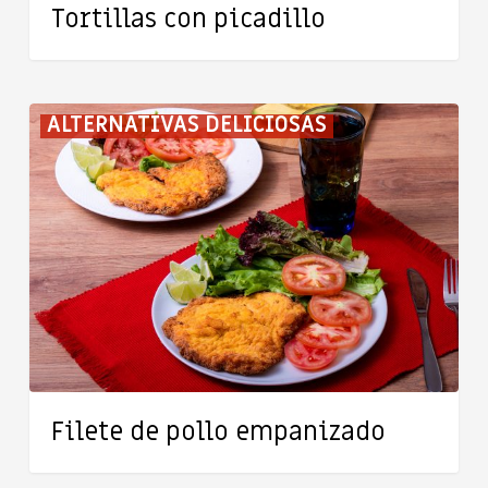
Tortillas con picadillo
Filete
ALTERNATIVAS DELICIOSAS
de
pollo
empanizado
Filete de pollo empanizado