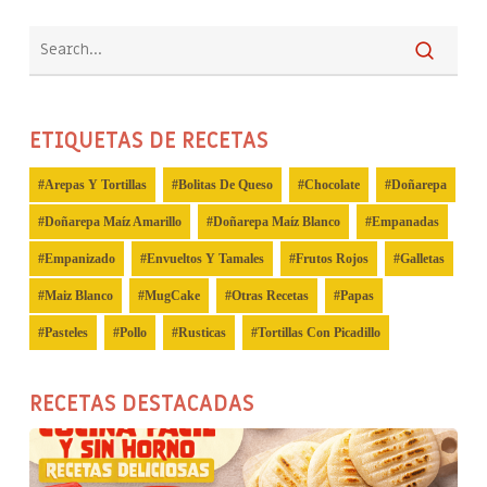
ETIQUETAS DE RECETAS
Arepas Y Tortillas
Bolitas De Queso
Chocolate
Doñarepa
Doñarepa Maíz Amarillo
Doñarepa Maíz Blanco
Empanadas
Empanizado
Envueltos Y Tamales
Frutos Rojos
Galletas
Maiz Blanco
MugCake
Otras Recetas
Papas
Pasteles
Pollo
Rusticas
Tortillas Con Picadillo
RECETAS DESTACADAS