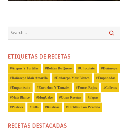
ETIQUETAS DE RECETAS
Arepas Y Tortillas
Bolitas De Queso
Chocolate
Doñarepa
Doñarepa Maíz Amarillo
Doñarepa Maíz Blanco
Empanadas
Empanizado
Envueltos Y Tamales
Frutos Rojos
Galletas
Maiz Blanco
MugCake
Otras Recetas
Papas
Pasteles
Pollo
Rusticas
Tortillas Con Picadillo
RECETAS DESTACADAS