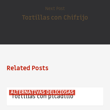
Next Post
Tortillas con Chifrijo
Related Posts
Tortillas
ALTERNATIVAS DELICIOSAS
Tortillas con picadillo
con
picadillo