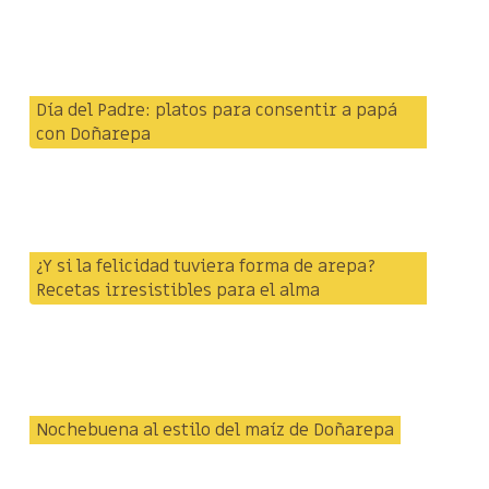
Día del Padre: platos para consentir a papá
con Doñarepa
¿Y si la felicidad tuviera forma de arepa?
Recetas irresistibles para el alma
Nochebuena al estilo del maíz de Doñarepa