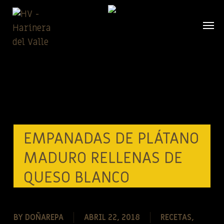
Skip
to
main
content
EMPANADAS DE PLÁTANO
MADURO RELLENAS DE
QUESO BLANCO
BY
DOÑAREPA
ABRIL 22, 2018
RECETAS
,