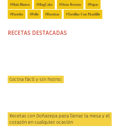
Maiz Blanco
MugCake
Otras Recetas
Papas
Pasteles
Pollo
Rusticas
Tortillas Con Picadillo
RECETAS DESTACADAS
Cocina fácil y sin horno:
Recetas con Doñarepa para llenar la mesa y el
corazón en cualquier ocasión