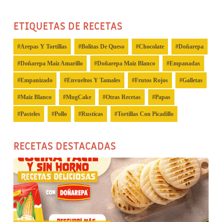
ETIQUETAS DE RECETAS
Arepas Y Tortillas
Bolitas De Queso
Chocolate
Doñarepa
Doñarepa Maíz Amarillo
Doñarepa Maíz Blanco
Empanadas
Empanizado
Envueltos Y Tamales
Frutos Rojos
Galletas
Maiz Blanco
MugCake
Otras Recetas
Papas
Pasteles
Pollo
Rusticas
Tortillas Con Picadillo
RECETAS DESTACADAS