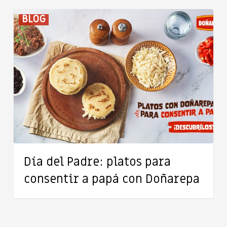
Día
BLOG
del
Padre:
platos
para
consentir
a
papá
con
Doñarepa
Día del Padre: platos para
consentir a papá con Doñarepa