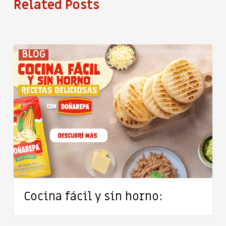
Related Posts
Cocina
BLOG
fácil
y
sin
horno:
Cocina fácil y sin horno: