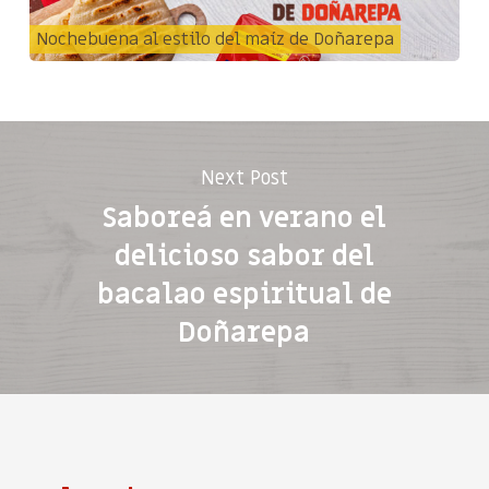
Nochebuena al estilo del maíz de Doñarepa
Next Post
Saboreá en verano el
delicioso sabor del
bacalao espiritual de
Doñarepa