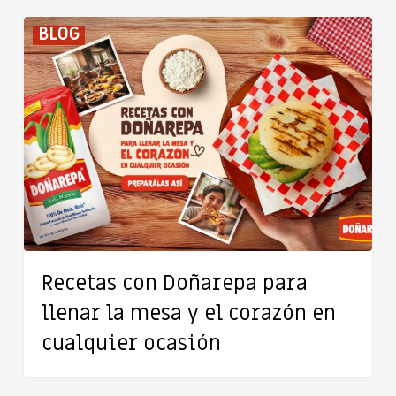
Recetas
BLOG
con
Doñarepa
para
llenar
la
mesa
y
el
corazón
en
Recetas con Doñarepa para
cualquier
llenar la mesa y el corazón en
ocasión
cualquier ocasión